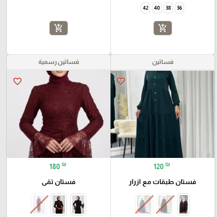
42
40
38
36
add_shopping_cart
add_shopping_cart
فساتين
فساتين رسمية
favorite_border
favorite_border
₪
₪
180
120
فستان طبقات مع ازرار
فستان تقى