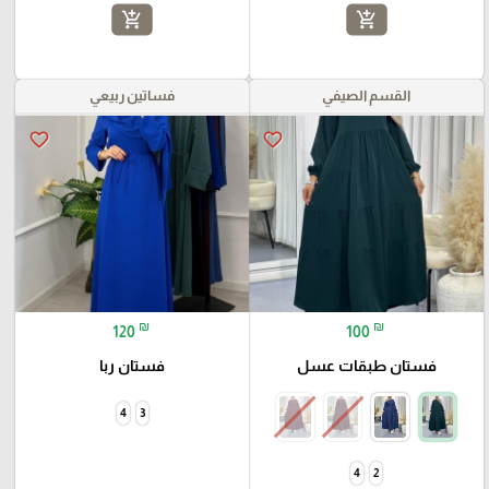
add_shopping_cart
add_shopping_cart
القسم الصيفي
فساتين ربيعي
favorite_border
favorite_border
₪
₪
120
100
فستان طبقات عسل
فستان ربا
4
3
4
2