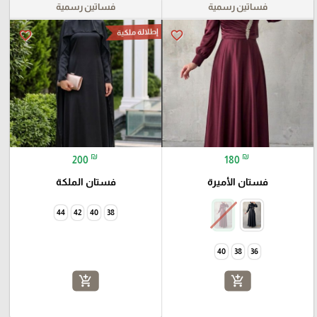
فساتين رسمية
فساتين رسمية
إطلالة ملكية
favorite_border
favorite_border
₪
₪
200
180
فستان الأميرة
فستان الملكة
44
42
40
38
40
38
36
add_shopping_cart
add_shopping_cart