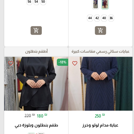
56
54
50
44
42
40
36
add_shopping_cart
add_shopping_cart
عبايات ستاتي رسمي مقاسات كبيرة
أطقم بنطلون
-18%
favorite_border
favorite_border
₪
₪
₪
220
180
250
عباية مدام لولو وخرز
طقم بنطلون وبلوزة دبي