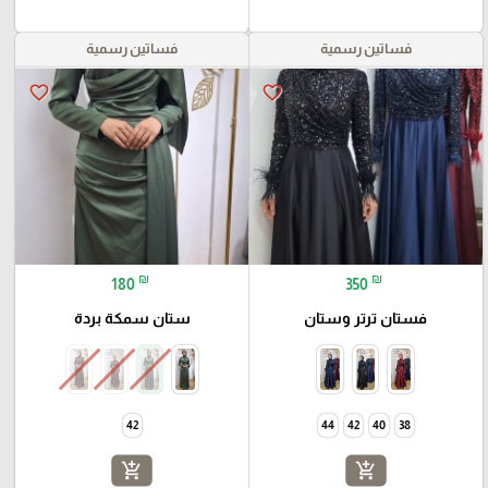
فساتين رسمية
فساتين رسمية
favorite_border
favorite_border
₪
₪
180
350
فستان ترتر وستان
ستان سمكة بردة
42
44
42
40
38
add_shopping_cart
add_shopping_cart