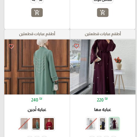
add_shopping_cart
add_shopping_cart
أطقم عبايات قطعتين
أطقم عبايات قطعتين
favorite_border
favorite_border
₪
₪
240
220
عباية مها
عباية لُجين