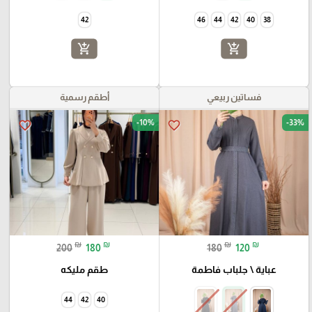
42
46
44
42
40
38
add_shopping_cart
add_shopping_cart
فساتين ربيعي
أطقم رسمية
-10%
-33%
favorite_border
favorite_border
₪
₪
₪
₪
200
180
180
120
عباية \ جلباب فاطمة
طقم مليكه
44
42
40