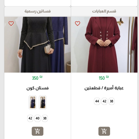
قسم العبايات
فساتين رسمية
favorite_border
favorite_border
🎓
₪
₪
350
150
عباية أميرة / قطعتين
فستان كون
44
42
38
42
40
38
add_shopping_cart
add_shopping_cart