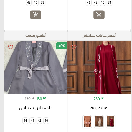
42
40
38
46
42
40
38
add_shopping_cart
add_shopping_cart
أطقم عبايات قطعتين
أطقم رسمية
-40%
favorite_border
favorite_border
₪
₪
₪
250
150
230
عباية زينة
طقم بليزر ستراس
46
44
42
40