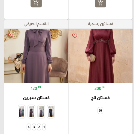
add_shopping_cart
add_shopping_cart
فساتين رسمية
القسم الصيفي
favorite_border
favorite_border
₪
₪
120
200
فستان تاج
فستان سيرين
36
4
3
2
1