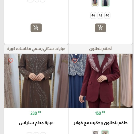
🎓
46
42
40
add_shopping_cart
add_shopping_cart
أطقم بنطلون
عبايات ستاتي رسمي مقاسات كبيرة
favorite_border
favorite_border
₪
₪
230
150
طقم بنطلون وجكيت مع فولار
عباية مدام ستراس