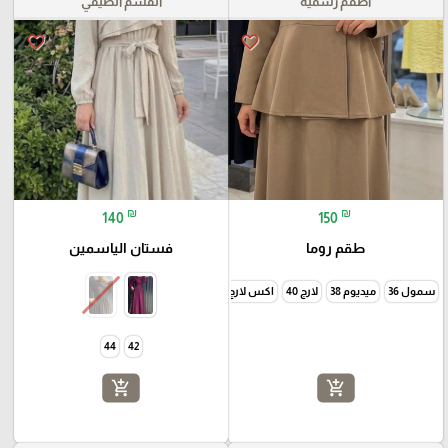
أطقم رسمية
القسم الصيفي
favorite_border
favorite_border
₪
₪
140
150
طقم روما
فستان الياسمين
سمول 36
ميديوم 38
لارج 40
اكس لارج 42
44
42
add_shopping_cart
add_shopping_cart