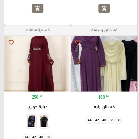
add_shopping_cart
add_shopping_cart
فساتين رسمية
قسم العبايات
favorite_border
favorite_border
₪
₪
250
180
فستان رايه
عباية جوري
44
42
40
38
36
44
42
40
38