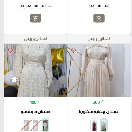
44
42
40
38
36
42
40
38
add_shopping_cart
add_shopping_cart
فساتين ربيعي
فساتين ربيعي
favorite_border
favorite_border
₪
₪
180
200
فستان وعباية فيكتوريا
فستان مارشملو