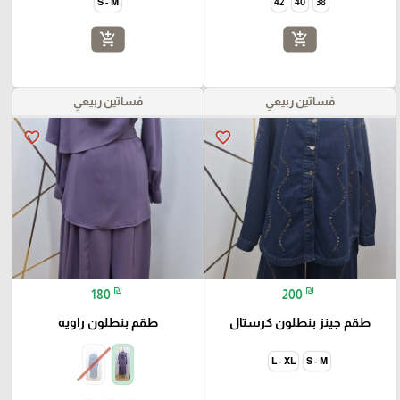
S - M
42
40
38
add_shopping_cart
add_shopping_cart
فساتين ربيعي
فساتين ربيعي
favorite_border
favorite_border
₪
₪
180
200
طقم جينز بنطلون كرستال
طقم بنطلون راويه
L - XL
S - M