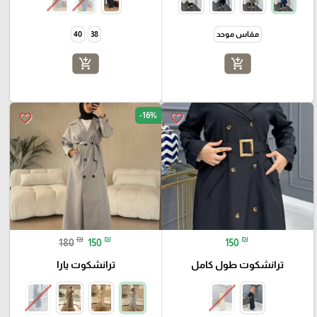
مقاس موحد
38
40
add_shopping_cart
add_shopping_cart
-16%
favorite_border
favorite_border
₪
₪
₪
180
150
150
ترانشكوت طول كامل
ترانشكوت يارا