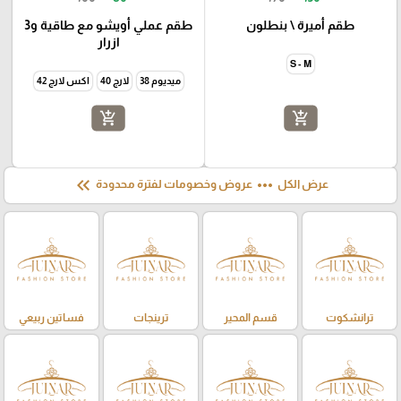
طقم أميرة \ بنطلون
طقم عملي أويشو مع طاقية و3
ازرار
S - M
ميديوم 38
لارج 40
اكس لارج 42
add_shopping_cart
add_shopping_cart
keyboard_double_arrow_left
more_horiz
عرض الكل
عروض وخصومات لفترة محدودة
ترانشكوت
قسم المحير
ترينجات
فساتين ربيعي