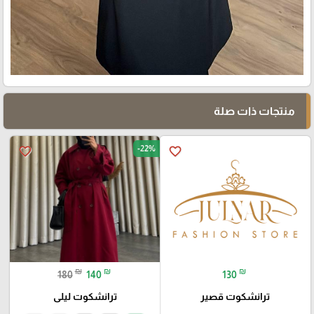
🎓
منتجات ذات صلة
-22%
favorite_border
favorite_border
₪
₪
₪
180
140
130
ترانشكوت قصير
ترانشكوت ليلى