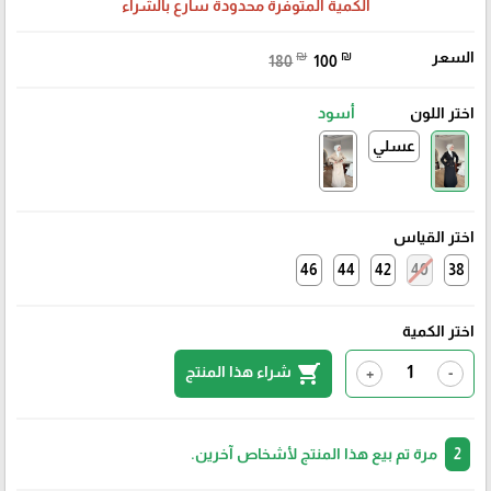
الكمية المتوفرة محدودة سارع بالشراء
السعر
₪
₪
180
100
اختر اللون
أسود
عسلي
اختر القياس
46
44
42
40
38
اختر الكمية
shopping_cart
شراء هذا المنتج
+
-
2
مرة تم بيع هذا المنتج لأشخاص آخرين.