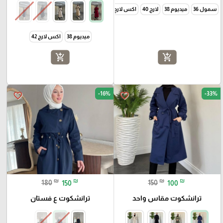
سمول 36
ميديوم 38
لارج 40
اكس لارج 42
ميديوم 38
اكس لارج 42
add_shopping_cart
add_shopping_cart
-16%
-33%
favorite_border
favorite_border
₪
₪
₪
₪
180
150
150
100
ترانشكوت مقاس واحد
ترانشكوت ع فستان