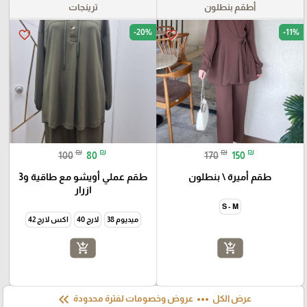
أطقم بنطلون
ترينجات
-20%
-11%
favorite_border
favorite_border
₪
₪
₪
₪
100
80
170
150
طقم أميرة \ بنطلون
طقم عملي أويشو مع طاقية و3
ازرار
S - M
ميديوم 38
لارج 40
اكس لارج 42
add_shopping_cart
add_shopping_cart
keyboard_double_arrow_left
more_horiz
عرض الكل
عروض وخصومات لفترة محدودة