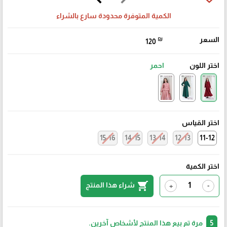
الكمية المتوفرة محدودة سارع بالشراء
السعر
₪
120
اختر اللون
احمر
اختر القياس
15-16
14-15
13-14
12-13
11-12
اختر الكمية
shopping_cart
شراء هذا المنتج
+
-
5
مرة تم بيع هذا المنتج لأشخاص آخرين.