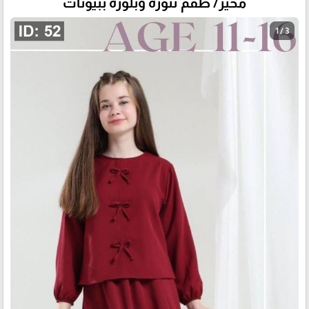
محير/ طقم تنورة وبلوزة ببيونات
1 / 3