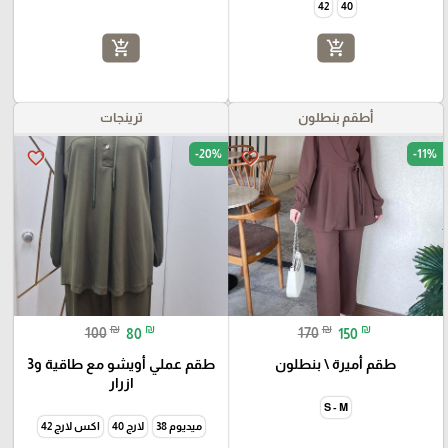
42
40
add_shopping_cart
add_shopping_cart
أطقم بنطلون
ترينجات
-20%
-11%
favorite_border
favorite_border
₪
₪
₪
₪
100
80
170
150
طقم أميرة \ بنطلون
طقم عملي أويشو مع طاقية و3
ازرار
S - M
ميديوم 38
لارج 40
اكس لارج 42