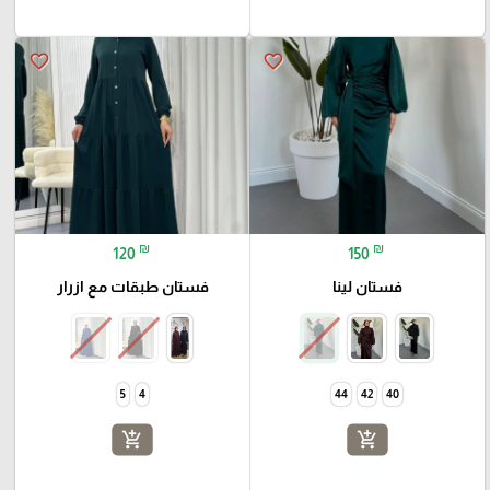
favorite_border
favorite_border
₪
₪
120
150
فستان لينا
فستان طبقات مع ازرار
5
4
44
42
40
add_shopping_cart
add_shopping_cart