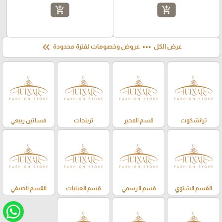
add_shopping_cart
add_shopping_cart
keyboard_double_arrow_left
more_horiz
عرض الكل
عروض وخصومات لفترة محدودة
ترانشكوت
قسم المحير
ترينجات
فساتين ربيعي
القسم الشتوي
قسم الرسمي
قسم العبايات
القسم الصيفي