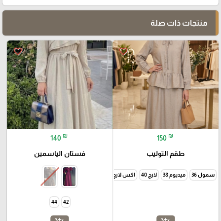
منتجات ذات صلة
favorite_border
favorite_border
₪
₪
140
150
طقم التوليب
فستان الياسمين
سمول 36
ميديوم 38
لارج 40
اكس لارج 42
44
42