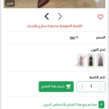
خمري
arrow_back_ios
arrow_forward_ios
favorite_border
الكمية المتوفرة محدودة سارع بالشراء
السعر
₪
180
اختر اللون
اختر الكمية
shopping_cart
شراء هذا المنتج
+
-
4
مرة تم بيع هذا المنتج لأشخاص آخرين.