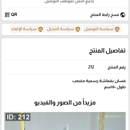
بدفع الثمن لموظف التوصيل.
qr_code
public
نسخ رابط المنتج
QR
policy
policy
policy
سياسة التوصيل
سياسة التبديل
سياسة الإلغاء
تفاصيل المنتج
رقم المنتج
212
فسان بقماشة رسمية مقصب
طول ١٥٠سم
مزيداً من الصور والفيديو