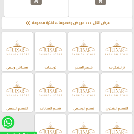
add_shopping_cart
add_shopping_cart
keyboard_double_arrow_left
more_horiz
عرض الكل
عروض وخصومات لفترة محدودة
ترانشكوت
قسم المحير
ترينجات
فساتين ربيعي
القسم الشتوي
قسم الرسمي
قسم العبايات
القسم الصيفي