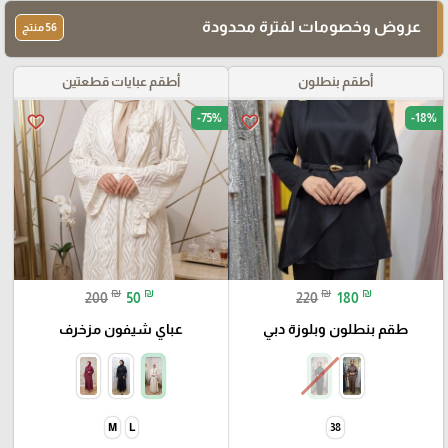
عروض وخصومات لفترة محدودة
56 منتج
أطقم بنطلون
أطقم عبايات قطعتين
-75%
-18%
favorite_border
favorite_border
₪
₪
₪
₪
200
50
220
180
طقم بنطلون وبلوزة دبي
عباي شيفون مزخرف
M
L
38