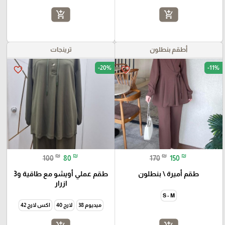
add_shopping_cart
add_shopping_cart
أطقم بنطلون
ترينجات
-20%
-11%
favorite_border
favorite_border
₪
₪
₪
₪
100
80
170
150
طقم أميرة \ بنطلون
طقم عملي أويشو مع طاقية و3
ازرار
S - M
ميديوم 38
لارج 40
اكس لارج 42